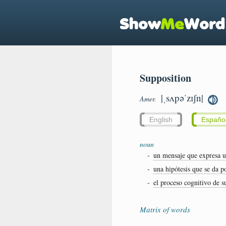
Supposition
|ˌsʌpəˈzɪʃn|
Amer.
English
Españo
noun
-
un mensaje que expresa u
-
una hipótesis que se da p
-
el proceso cognitivo de 
Matrix of words