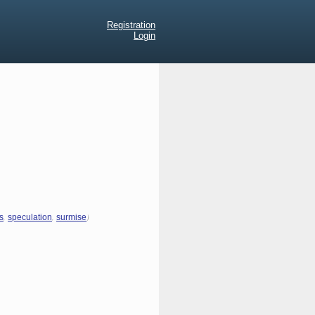
Registration
Login
,
,
)
s
speculation
surmise