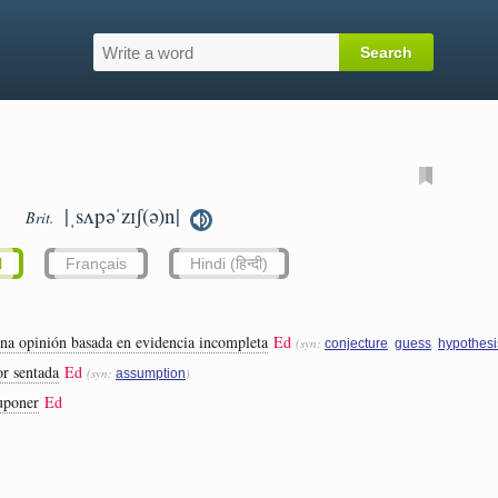
|ˌsʌpəˈzɪʃ(ə)n|
Brit.
l
Français
Hindi (हिन्दी)
na opinión basada en evidencia incompleta
Ed
(syn:
,
,
conjecture
guess
hypothesi
or sentada
Ed
(syn:
)
assumption
suponer
Ed