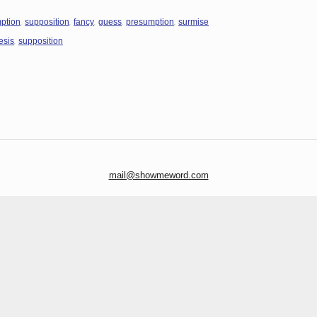
,
,
,
,
,
ption
supposition
fancy
guess
presumption
surmise
,
esis
supposition
mail@showmeword.com