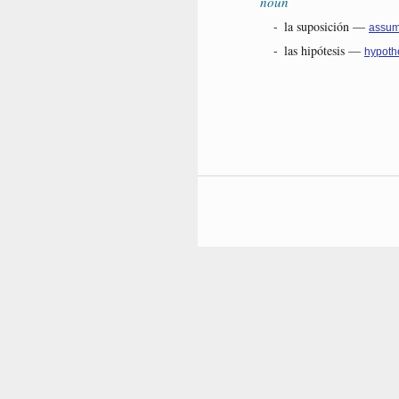
noun
-
la suposición
—
assum
-
las hipótesis
—
hypoth