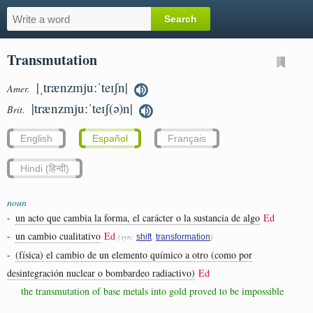
Transmutation
|ˌtrænzmjuːˈteɪʃn|
Amer.
|trænzmjuːˈteɪʃ(ə)n|
Brit.
English
Español
Français
Hindi (हिन्दी)
noun
-
un acto que cambia la forma, el carácter o la sustancia de algo
Ed
-
un cambio cualitativo
Ed
(syn:
,
)
shift
transformation
-
(física) el cambio de un elemento químico a otro (como por
desintegración nuclear o bombardeo radiactivo)
Ed
the transmutation of base metals into gold proved to be impossible