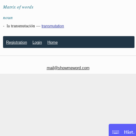
Matrix of words
noun
-
la transmutación
—
transmutation
Registration
Login
Home
mail@showmeword.com