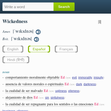
Wickedness
|ˈwɪkɪdnəs|
Amer.
|ˈwɪkɪdnəs|
Brit.
English
Español
Français
Hindi (हिन्दी)
noun
-
comportamiento moralmente objetable
Ed
(syn:
,
,
)
evil
immorality
iniquity
-
ausencia de valores morales o espirituales
Ed
(syn:
,
)
dark
darkness
-
la cualidad de ser malvado
Ed
(syn:
,
)
ugliness
vileness
-
alejamiento de dios
Ed
(syn:
,
)
sin
sinfulness
-
la cualidad de ser repugnante para los sentidos o las emociones
Ed
(syn:
,
)
lousiness
vileness