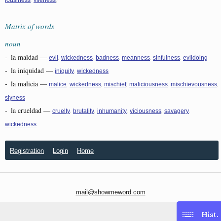
Matrix of words
noun
-
la maldad
—
,
,
,
,
,
evil
wickedness
badness
meanness
sinfulness
evildoing
-
la iniquidad
—
,
iniquity
wickedness
-
la malicia
—
,
,
,
,
,
malice
wickedness
mischief
maliciousness
mischievousness
slyness
-
la crueldad
—
,
,
,
,
,
cruelty
brutality
inhumanity
viciousness
savagery
wickedness
Registration
Login
Home
mail@showmeword.com