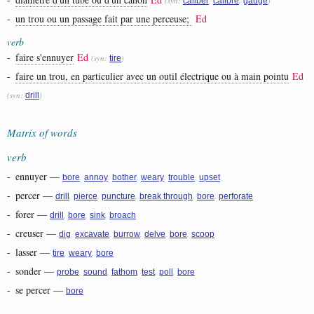
(syn:
,
,
)
caliber
calibre
gauge
-
un trou ou un passage fait par une perceuse;
Ed
verb
-
faire s'ennuyer
Ed
(syn:
)
tire
-
faire un trou, en particulier avec un outil électrique ou à main pointu
Ed
(syn:
)
drill
Matrix of words
verb
-
ennuyer
—
,
,
,
,
,
bore
annoy
bother
weary
trouble
upset
-
percer
—
,
,
,
,
,
drill
pierce
puncture
break through
bore
perforate
-
forer
—
,
,
,
drill
bore
sink
broach
-
creuser
—
,
,
,
,
,
dig
excavate
burrow
delve
bore
scoop
-
lasser
—
,
,
tire
weary
bore
-
sonder
—
,
,
,
,
,
probe
sound
fathom
test
poll
bore
-
se percer
—
bore