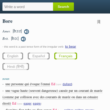
Bore
|bɔːr|
Amer.
|bɔː|
Brit.
to bear
- this word is a past tense form of the irregular verb
English
Español
Français
Hindi (हिन्दी)
noun
-
une personne qui évoque l'ennui
Ed
(syn:
)
dullard
-
une vague haute (souvent dangereuse) causée par un courant de marée
(comme par collision avec des courants de marée ou dans un estuaire
étroit)
Ed
(syn:
,
)
eager
eagre
-
diamètre d'un tube ou d'un canon
Ed