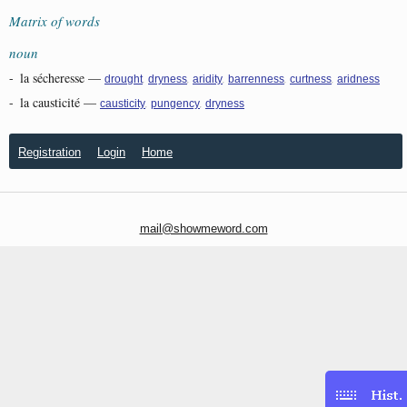
Matrix of words
noun
-
la sécheresse
—
,
,
,
,
,
drought
dryness
aridity
barrenness
curtness
aridness
-
la causticité
—
,
,
causticity
pungency
dryness
Registration
Login
Home
mail@showmeword.com