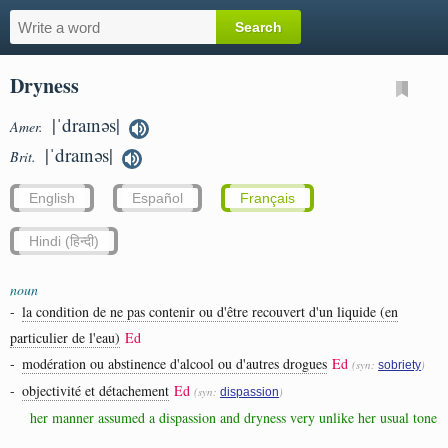
Dryness
|ˈdraɪnəs|
Amer.
|ˈdraɪnəs|
Brit.
English
Español
Français
Hindi (हिन्दी)
noun
-
la condition de ne pas contenir ou d'être recouvert d'un liquide (en
particulier de l'eau)
Ed
-
modération ou abstinence d'alcool ou d'autres drogues
Ed
(syn:
)
sobriety
-
objectivité et détachement
Ed
(syn:
)
dispassion
her manner assumed a dispassion and dryness very unlike her usual tone