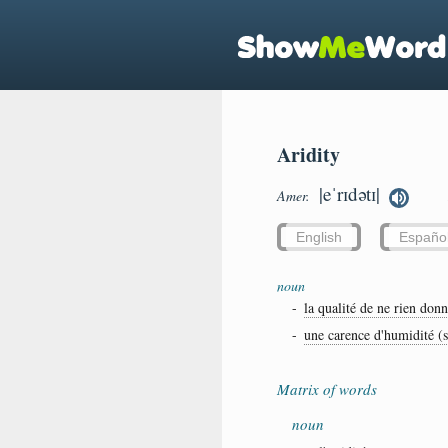
Aridity
|eˈrɪdətɪ|
Amer.
English
Españo
noun
-
la qualité de ne rien don
-
une carence d'humidité (s
Matrix of words
noun