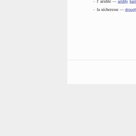
-
l' aridité
—
,
aridity
bar
-
la sécheresse
—
drough