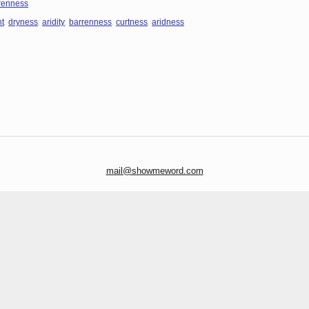
renness
,
,
,
,
,
t
dryness
aridity
barrenness
curtness
aridness
mail@showmeword.com