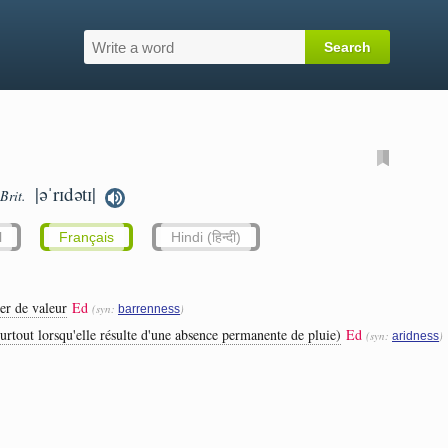
|əˈrɪdətɪ|
Brit.
l
Français
Hindi (हिन्दी)
ner de valeur
Ed
(syn:
)
barrenness
urtout lorsqu'elle résulte d'une absence permanente de pluie)
Ed
(syn:
)
aridness