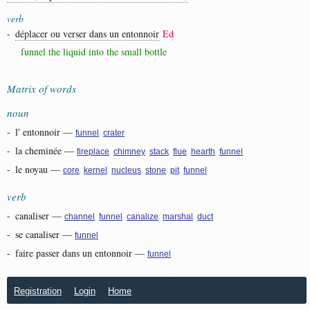
verb
-
déplacer ou verser dans un entonnoir
Ed
funnel the liquid into the small bottle
Matrix of words
noun
-
l' entonnoir
—
,
funnel
crater
-
la cheminée
—
,
,
,
,
,
fireplace
chimney
stack
flue
hearth
funnel
-
le noyau
—
,
,
,
,
,
core
kernel
nucleus
stone
pit
funnel
verb
-
canaliser
—
,
,
,
,
channel
funnel
canalize
marshal
duct
-
se canaliser
—
funnel
-
faire passer dans un entonnoir
—
funnel
Registration
Login
Home