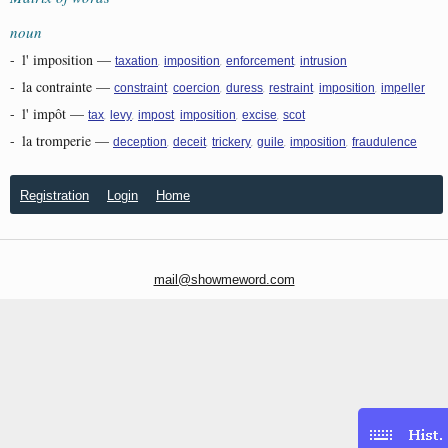
noun
-
l' imposition
—
,
,
,
taxation
imposition
enforcement
intrusion
-
la contrainte
—
,
,
,
,
,
constraint
coercion
duress
restraint
imposition
impeller
-
l' impôt
—
,
,
,
,
,
tax
levy
impost
imposition
excise
scot
-
la tromperie
—
,
,
,
,
,
deception
deceit
trickery
guile
imposition
fraudulence
Registration
Login
Home
mail@showmeword.com