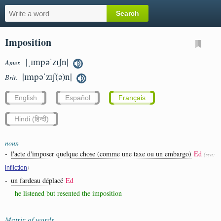
Imposition
|ˌɪmpəˈzɪʃn|
Amer.
|ɪmpəˈzɪʃ(ə)n|
Brit.
English
Español
Français
Hindi (हिन्दी)
noun
-
l'acte d'imposer quelque chose (comme une taxe ou un embargo)
Ed
(syn:
)
infliction
-
un fardeau déplacé
Ed
he listened but resented the imposition
Matrix of words