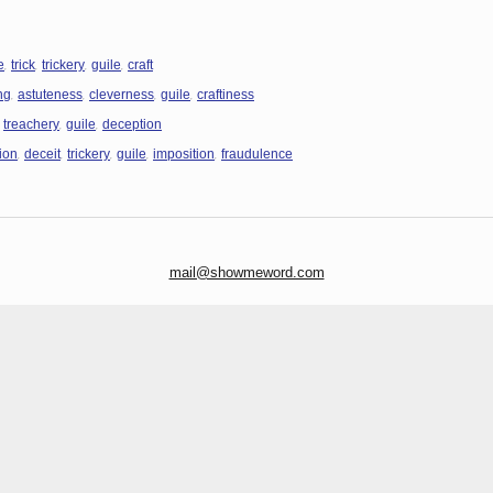
,
,
,
,
e
trick
trickery
guile
craft
,
,
,
,
ng
astuteness
cleverness
guile
craftiness
,
,
,
treachery
guile
deception
,
,
,
,
,
ion
deceit
trickery
guile
imposition
fraudulence
mail@showmeword.com