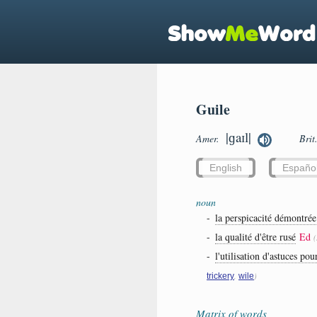
Guile
|ɡaɪl|
Amer.
Brit
English
Españo
noun
-
la perspicacité démontrée
-
la qualité d'être rusé
Ed
-
l'utilisation d'astuces po
,
)
trickery
wile
Matrix of words