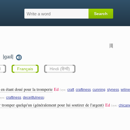
|ɡaɪl|
.
l
Français
Hindi (हिन्दी)
 en étant doué pour la tromperie
Ed
(syn:
,
,
,
,
craft
craftiness
cunning
slyness
wilin
(syn:
,
)
craftiness
deceitfulness
ur tromper quelqu'un (généralement pour lui soutirer de l'argent)
Ed
(syn:
chican