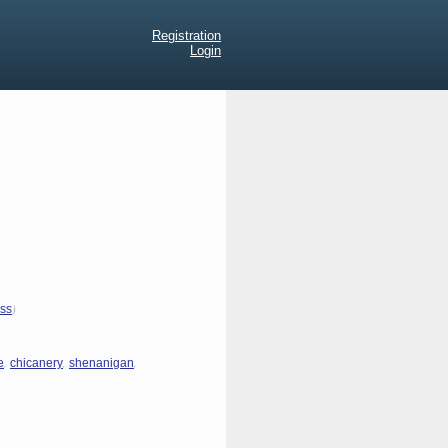
Registration
Login
)
ess
,
,
,
e
chicanery
shenanigan