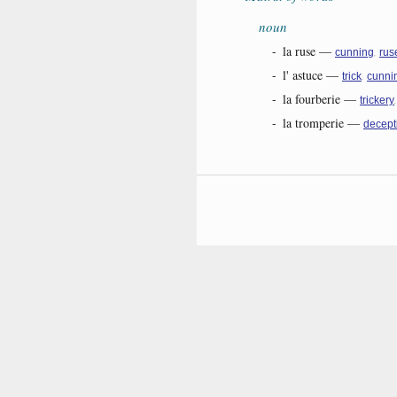
noun
-
la ruse
—
,
cunning
rus
-
l' astuce
—
,
trick
cunni
-
la fourberie
—
trickery
-
la tromperie
—
decept