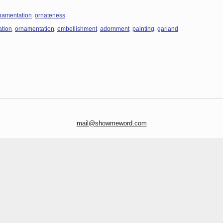
,
namentation
ornateness
,
,
,
,
,
ation
ornamentation
embellishment
adornment
painting
garland
mail@showmeword.com