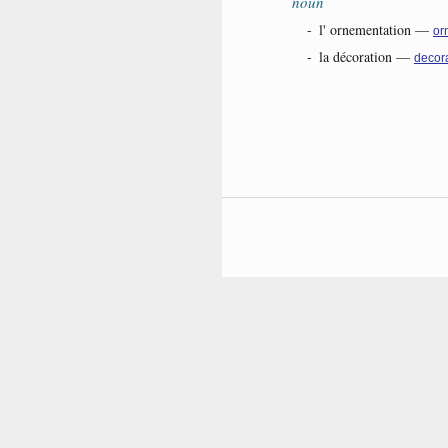
noun
-
l' ornementation
—
or
-
la décoration
—
decor