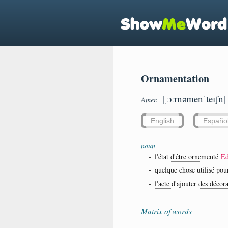
Ornamentation
|ˌɔːrnəmenˈteɪʃn|
Amer.
English
Españo
noun
-
l'état d'être ornementé
E
-
quelque chose utilisé pou
-
l'acte d'ajouter des décor
Matrix of words