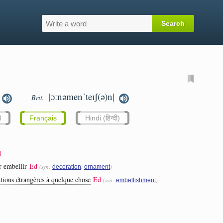
|ɔːnəmenˈteɪʃ(ə)n|
Brit.
l
Français
Hindi (हिन्दी)
d
r embellir
Ed
(syn:
,
)
decoration
ornament
ations étrangères à quelque chose
Ed
(syn:
)
embellishment