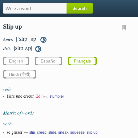
Slip up
|ˈslɪp ˌəp|
Amer.
|slɪp ʌp|
Brit.
English
Español
Français
Hindi (हिन्दी)
verb
-
faire une erreur
Ed
(syn:
)
stumble
Matrix of words
verb
-
se glisser
—
,
,
,
,
,
slip
creep
slide
sneak
squeeze
slip up