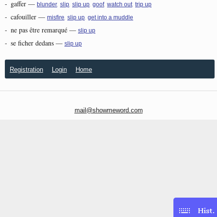
-
gaffer
—
,
,
,
,
,
blunder
slip
slip up
goof
watch out
trip up
-
cafouiller
—
,
,
misfire
slip up
get into a muddle
-
ne pas être remarqué
—
slip up
-
se ficher dedans
—
slip up
Registration
Login
Home
mail@showmeword.com