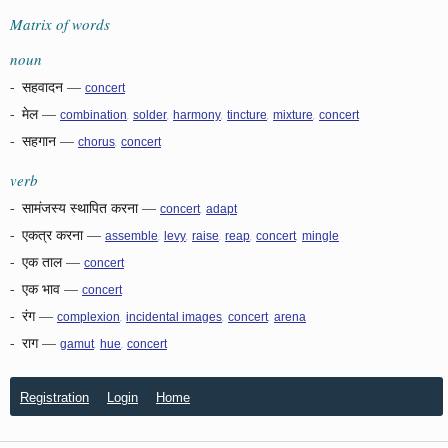
Matrix of words
noun
-
सहवादन
—
concert
-
मेल
—
,
,
,
,
,
combination
solder
harmony
tincture
mixture
concert
-
सहगान
—
,
chorus
concert
verb
-
सामंजस्य स्थापित करना
—
,
concert
adapt
-
एकत्र करना
—
,
,
,
,
,
assemble
levy
raise
reap
concert
mingle
-
एक ताल
—
concert
-
एक भाव
—
concert
-
रंग
—
,
,
,
complexion
incidental images
concert
arena
-
राग
—
,
,
gamut
hue
concert
Registration
Login
Home