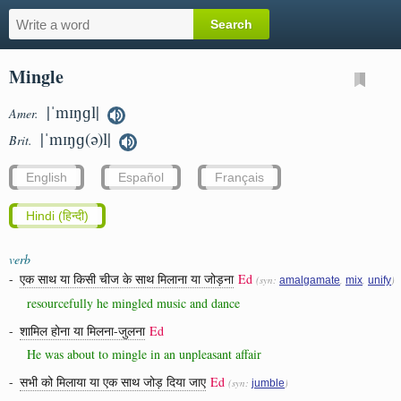
Mingle
|ˈmɪŋɡl|
Amer.
|ˈmɪŋɡ(ə)l|
Brit.
English
Español
Français
Hindi (हिन्दी)
verb
-
एक साथ या किसी चीज के साथ मिलाना या जोड़ना
Ed
(syn:
,
,
)
amalgamate
mix
unify
resourcefully he mingled music and dance
-
शामिल होना या मिलना-जुलना
Ed
He was about to mingle in an unpleasant affair
-
सभी को मिलाया या एक साथ जोड़ दिया जाए
Ed
(syn:
)
jumble