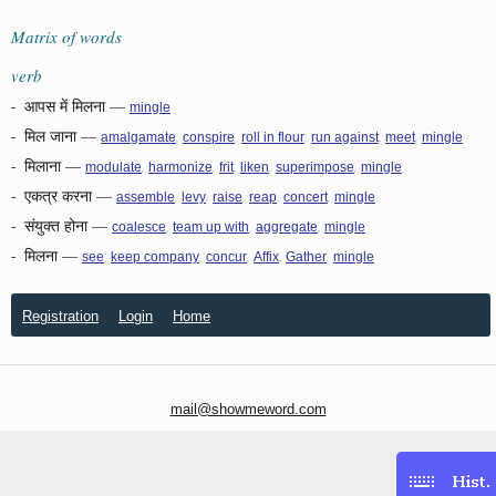
Matrix of words
verb
-
आपस में मिलना
—
mingle
-
मिल जाना
—
,
,
,
,
,
amalgamate
conspire
roll in flour
run against
meet
mingle
-
मिलाना
—
,
,
,
,
,
modulate
harmonize
frit
liken
superimpose
mingle
-
एकत्र करना
—
,
,
,
,
,
assemble
levy
raise
reap
concert
mingle
-
संयुक्त होना
—
,
,
,
coalesce
team up with
aggregate
mingle
-
मिलना
—
,
,
,
,
,
see
keep company
concur
Affix
Gather
mingle
Registration
Login
Home
mail@showmeword.com