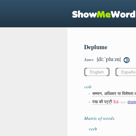
Deplume
|diːˈpluːm|
Amer.
English
Españo
verb
-
सम्मान, अधिकार या विशेषता 
-
पंख की पट्टी
Ed
(syn:
disp
Matrix of words
verb