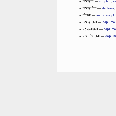
-
उखाड़ना
—
,
supplant
ex
-
उखाड़ देना
—
,
deplume
-
नोचना
—
,
,
tear
claw
plu
-
उखाड़ लेना
—
deplume
-
पर उखाड़ना
—
deplume
-
पंख नोच लेना
—
deplu