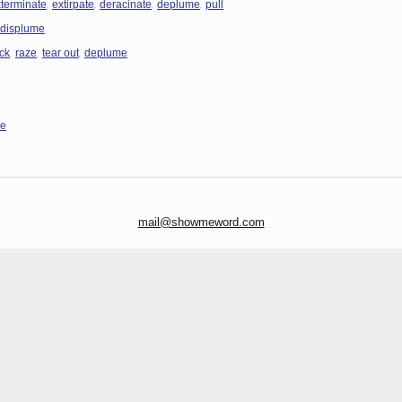
,
,
,
,
terminate
extirpate
deracinate
deplume
pull
displume
,
,
,
ck
raze
tear out
deplume
me
mail@showmeword.com