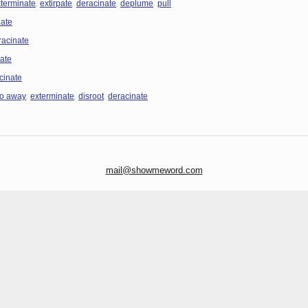
,
,
,
,
terminate
extirpate
deracinate
deplume
pull
nate
racinate
ate
cinate
,
,
,
o away
exterminate
disroot
deracinate
mail@showmeword.com