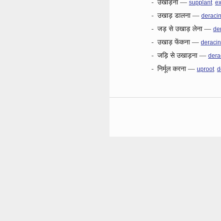
-
उखाड़ना
—
,
supplant
ex
-
उखाड़ डालना
—
deraci
-
जड़ से उखाड़ लेना
—
de
-
उखाड़ फेंकना
—
deracin
-
जड़ि से उखाड़ना
—
dera
-
निर्मूल करना
—
,
uproot
d