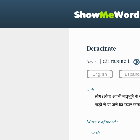
Deracinate
|ˌdiːˈræsɪneɪt|
Amer.
English
Españo
verb
-
लोग (लोग) अपनी मातृभूमि से 
-
जड़ों से या जैसे कि ऊपर खींच
Matrix of words
verb