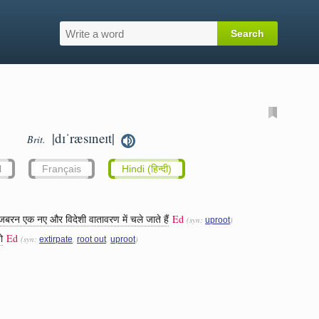
|dɪˈræsɪneɪt|
Brit.
l
Français
Hindi (हिन्दी)
जबरन एक नए और विदेशी वातावरण में चले जाते हैं
Ed
(syn:
)
uproot
ो
Ed
(syn:
,
,
)
extirpate
root out
uproot