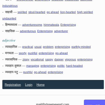
induratrious
-
साहसी
—
,
,
,
,
,
spirited
stout-hearted
go ahead
lion-hearted
high spirited
undaunted
-
हिम्मतवाला
—
,
,
adventuresome
himmatwala
Enterprising
-
साहसिक
—
,
,
adventurous
Enterprising
adventurer
adjective
-
व्यावहारिक
—
,
,
,
,
practical
usual
problem
enterprising
earthly-minded
-
मनचला
—
,
,
,
sporty
pushful
enterprising
go-ahead
-
व्यवसायिक
—
,
,
,
,
,
zippy
vocational
sappy
dapper
vigorous
enterprising
-
व्यवहार-कुशल
—
,
,
,
managing
enterprising
politic
hard-headed
-
व्यवहार-पटु
—
,
,
pushful
go-ahead
enterprising
Registration
Login
Home
mail@showmeword.com