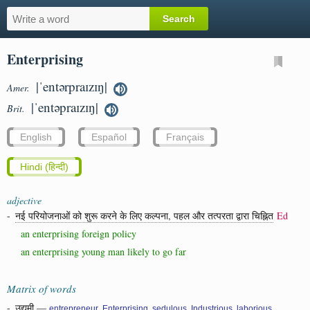
Enterprising
|ˈentərpraɪzɪŋ|
Amer.
|ˈentəpraɪzɪŋ|
Brit.
English
Español
Français
Hindi (हिन्दी)
adjective
-
नई परियोजनाओं को शुरू करने के लिए कल्पना, पहल और तत्परता द्वारा चिह्नित
Ed
an enterprising foreign policy
an enterprising young man likely to go far
Matrix of words
-
उद्यमी
—
,
,
,
,
,
entrepreneur
Enterprising
sedulous
Industrious
laborious