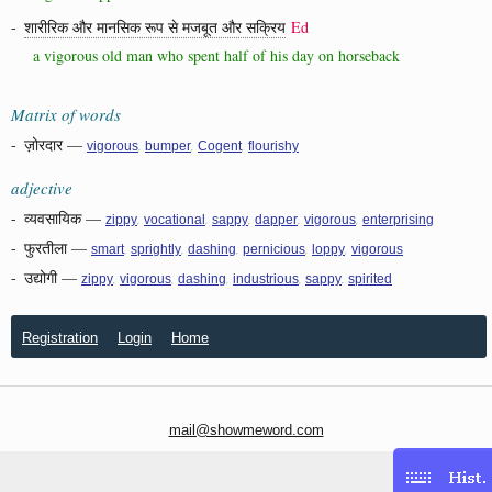
-
शारीरिक और मानसिक रूप से मजबूत और सक्रिय
Ed
a vigorous old man who spent half of his day on horseback
Matrix of words
-
ज़ोरदार
—
,
,
,
vigorous
bumper
Cogent
flourishy
adjective
-
व्यवसायिक
—
,
,
,
,
,
zippy
vocational
sappy
dapper
vigorous
enterprising
-
फुरतीला
—
,
,
,
,
,
smart
sprightly
dashing
pernicious
loppy
vigorous
-
उद्योगी
—
,
,
,
,
,
zippy
vigorous
dashing
industrious
sappy
spirited
Registration
Login
Home
mail@showmeword.com