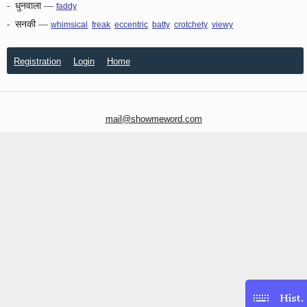
-
धुनवाला
—
faddy
-
सनकी
—
,
,
,
,
,
whimsical
freak
eccentric
batty
crotchety
viewy
Registration
Login
Home
mail@showmeword.com