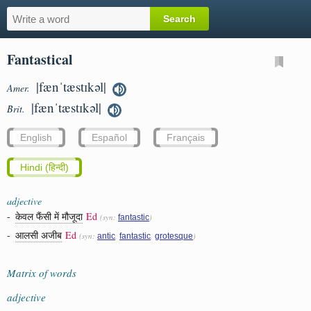
Fantastical
|fænˈtæstɪkəl|
Amer.
|fænˈtæstɪkəl|
Brit.
English
Español
Français
Hindi (हिन्दी)
adjective
-
केवल फैंसी में मौजूदा
Ed
(syn:
)
fantastic
-
आलसी अजीब
Ed
(syn:
,
,
)
antic
fantastic
grotesque
Matrix of words
adjective