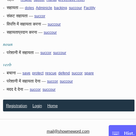
-
सहायता
—
,
,
,
,
doles
Adminicle
backing
succour
Facility
-
संकट सहायता
—
succor
-
विपत्ति में सहायता करना
—
succour
-
सहायताप्रदान करना
—
succour
noun
-
परेशानी में सहायता
—
,
succor
succour
verb
-
बचाना
—
,
,
,
,
,
save
protect
rescue
defend
succor
spare
-
परेशानी में सहायता देना
—
,
succor
succour
-
मदद दे देना
—
,
succor
succour
Registration
Login
Home
mail@showmeword.com