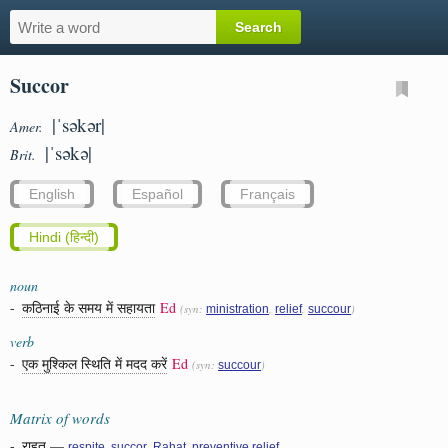
Succor
|ˈsəkər|
Amer.
|ˈsəkə|
Brit.
English
Español
Français
Hindi (हिन्दी)
noun
-
कठिनाई के समय में सहायता
Ed
(syn:
,
,
)
ministration
relief
succour
verb
-
एक मुश्किल स्थिति में मदद करें
Ed
(syn:
)
succour
Matrix of words
-
राहत
—
,
,
,
respite
succor
Rahat
preventive relief