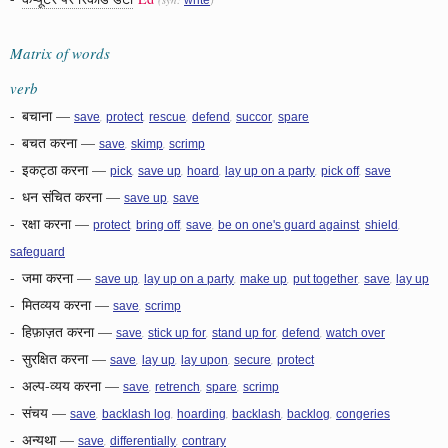
Matrix of words
verb
-
बचाना
—
,
,
,
,
,
save
protect
rescue
defend
succor
spare
-
बचत करना
—
,
,
save
skimp
scrimp
-
इकट्ठा करना
—
,
,
,
,
,
pick
save up
hoard
lay up on a party
pick off
save
-
धन संचित करना
—
,
save up
save
-
रक्षा करना
—
,
,
,
,
,
protect
bring off
save
be on one's guard against
shield
safeguard
-
जमा करना
—
,
,
,
,
,
save up
lay up on a party
make up
put together
save
lay up
-
मितव्यय करना
—
,
save
scrimp
-
हिफ़ाज़त करना
—
,
,
,
,
save
stick up for
stand up for
defend
watch over
-
सुरक्षित करना
—
,
,
,
,
save
lay up
lay upon
secure
protect
-
अल्प-व्यय करना
—
,
,
,
save
retrench
spare
scrimp
-
संचय
—
,
,
,
,
,
save
backlash log
hoarding
backlash
backlog
congeries
-
अन्यथा
—
,
,
save
differentially
contrary