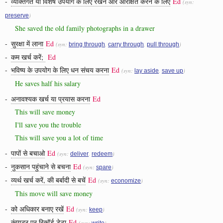
-
व्यक्तिगत या विशेष उपयोग के लिए रखने और आरक्षित करने के लिए
Ed
(syn:
)
preserve
She saved the old family photographs in a drawer
-
सुरक्षा में लाना
Ed
(syn:
,
,
)
bring through
carry through
pull through
-
कम खर्च करें;
Ed
-
भविष्य के उपयोग के लिए धन संचय करना
Ed
(syn:
,
)
lay aside
save up
He saves half his salary
-
अनावश्यक खर्च या प्रयास करना
Ed
This will save money
I'll save you the trouble
This will save you a lot of time
-
पापों से बचाओ
Ed
(syn:
,
)
deliver
redeem
-
नुकसान पहुंचाने से बचना
Ed
(syn:
)
spare
-
व्यर्थ खर्च करें, की बर्बादी से बचें
Ed
(syn:
)
economize
This move will save money
-
को अधिकार बनाए रखें
Ed
(syn:
)
keep
-
कंप्यूटर पर रिकॉर्ड डेटा
Ed
(syn:
)
write