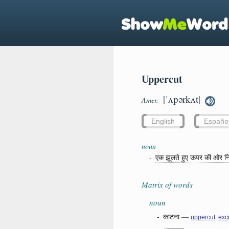
Uppercut
|ˈʌpərkʌt|
Amer.
English
Españo
noun
-
एक झूलते हुए ऊपर की ओर निर्द
Matrix of words
noun
-
काटना
—
,
uppercut
exc