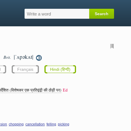
|ˈʌpəkʌt|
Brit.
l
Français
Hindi (हिन्दी)
ेशित (विशेषकर एक प्रतिद्वंद्वी की ठोड़ी पर)
Ed
,
,
,
,
ision
chopping
cancellation
felling
picking