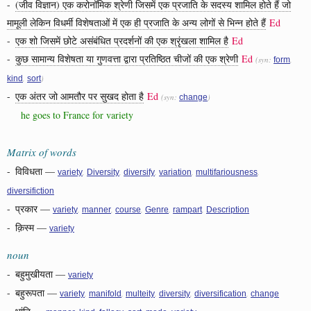
-
(जीव विज्ञान) एक करोनॉमिक श्रेणी जिसमें एक प्रजाति के सदस्य शामिल होते हैं जो
मामूली लेकिन विधर्मी विशेषताओं में एक ही प्रजाति के अन्य लोगों से भिन्न होते हैं
Ed
-
एक शो जिसमें छोटे असंबंधित प्रदर्शनों की एक श्रृंखला शामिल है
Ed
-
कुछ सामान्य विशेषता या गुणवत्ता द्वारा प्रतिष्ठित चीजों की एक श्रेणी
Ed
(syn:
,
form
,
)
kind
sort
-
एक अंतर जो आमतौर पर सुखद होता है
Ed
(syn:
)
change
he goes to France for variety
Matrix of words
-
विविधता
—
,
,
,
,
,
variety
Diversity
diversify
variation
multifariousness
diversifiction
-
प्रकार
—
,
,
,
,
,
variety
manner
course
Genre
rampart
Description
-
क़िस्म
—
variety
noun
-
बहुमुखीयता
—
variety
-
बहुरूपता
—
,
,
,
,
,
variety
manifold
multeity
diversity
diversification
change