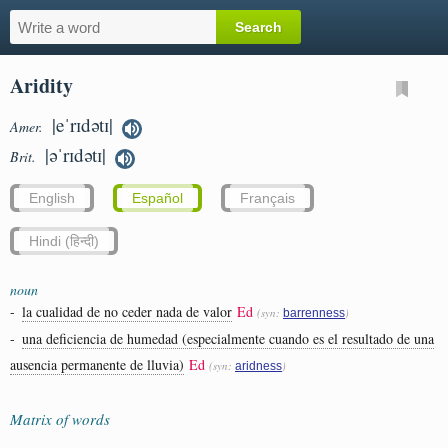
Aridity
|eˈrɪdətɪ|
Amer.
|əˈrɪdətɪ|
Brit.
English
Español
Français
Hindi (हिन्दी)
noun
-
la cualidad de no ceder nada de valor
Ed
(syn:
)
barrenness
-
una deficiencia de humedad (especialmente cuando es el resultado de una
ausencia permanente de lluvia)
Ed
(syn:
)
aridness
Matrix of words