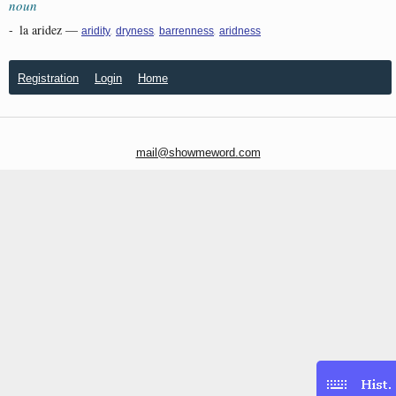
noun
-
la aridez
—
,
,
,
aridity
dryness
barrenness
aridness
Registration
Login
Home
mail@showmeword.com