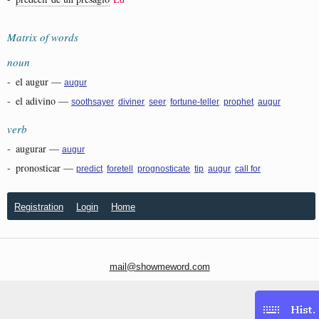
Matrix of words
noun
-
el augur
—
augur
-
el adivino
—
,
,
,
,
,
soothsayer
diviner
seer
fortune-teller
prophet
augur
verb
-
augurar
—
augur
-
pronosticar
—
,
,
,
,
,
predict
foretell
prognosticate
tip
augur
call for
Registration
Login
Home
mail@showmeword.com