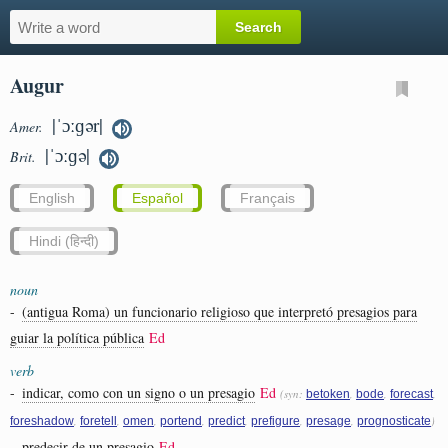
Augur
|ˈɔːɡər|
Amer.
|ˈɔːɡə|
Brit.
English
Español
Français
Hindi (हिन्दी)
noun
-
(antigua Roma) un funcionario religioso que interpretó presagios para
guiar la política pública
Ed
verb
-
indicar, como con un signo o un presagio
Ed
(syn:
,
,
,
betoken
bode
forecast
,
,
,
,
,
,
,
)
foreshadow
foretell
omen
portend
predict
prefigure
presage
prognosticate
-
predecir de un presagio
Ed