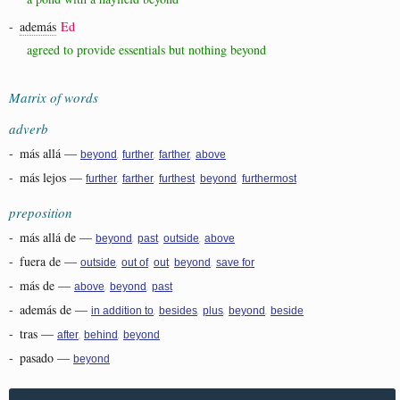
-
además
Ed
agreed to provide essentials but nothing beyond
Matrix of words
adverb
-
más allá
—
,
,
,
beyond
further
farther
above
-
más lejos
—
,
,
,
,
further
farther
furthest
beyond
furthermost
preposition
-
más allá de
—
,
,
,
beyond
past
outside
above
-
fuera de
—
,
,
,
,
outside
out of
out
beyond
save for
-
más de
—
,
,
above
beyond
past
-
además de
—
,
,
,
,
in addition to
besides
plus
beyond
beside
-
tras
—
,
,
after
behind
beyond
-
pasado
—
beyond