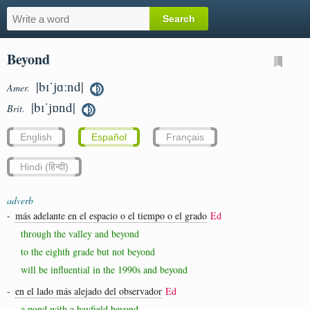
Beyond
|bɪˈjɑːnd|
Amer.
|bɪˈjɒnd|
Brit.
English
Español
Français
Hindi (हिन्दी)
adverb
-
más adelante en el espacio o el tiempo o el grado
Ed
through the valley and beyond
to the eighth grade but not beyond
will be influential in the 1990s and beyond
-
en el lado más alejado del observador
Ed
a pond with a hayfield beyond