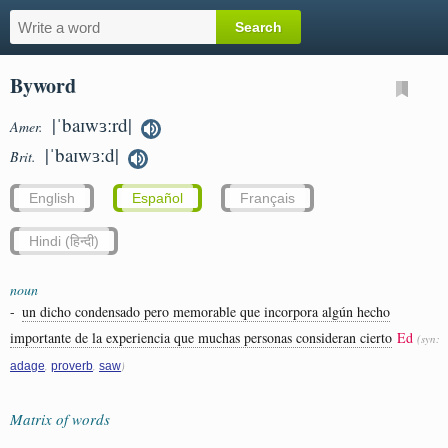
Byword
|ˈbaɪwɜːrd|
Amer.
|ˈbaɪwɜːd|
Brit.
English
Español
Français
Hindi (हिन्दी)
noun
-
un dicho condensado pero memorable que incorpora algún hecho
importante de la experiencia que muchas personas consideran cierto
Ed
(syn:
,
,
)
adage
proverb
saw
Matrix of words