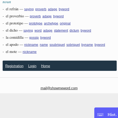
noun
-
el refrán
—
,
,
,
saying
proverb
adage
byword
-
el proverbio
—
,
,
proverb
adage
byword
-
el prototipo
—
,
,
prototype
archetype
original
-
el dicho
—
,
,
,
,
,
saying
word
adage
statement
dictum
byword
-
la comidilla
—
,
gossip
byword
-
el apodo
—
,
,
,
,
,
nickname
name
soubriquet
sobriquet
byname
byword
-
el mote
—
nickname
Registration
Login
Home
mail@showmeword.com