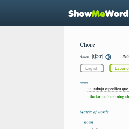
Chore
|tʃɔːr|
Amer.
Bri
English
Españo
noun
-
un trabajo específico que
the farmer's morning ch
Matrix of words
noun