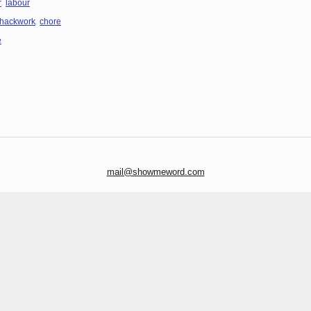
,
r
labour
,
hackwork
chore
e
mail@showmeword.com