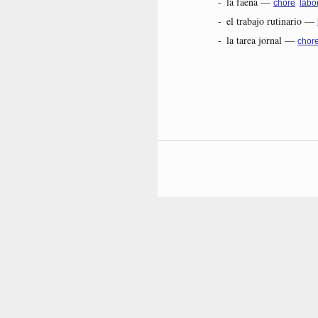
-
la faena
—
,
chore
labo
-
el trabajo rutinario
—
-
la tarea jornal
—
chor