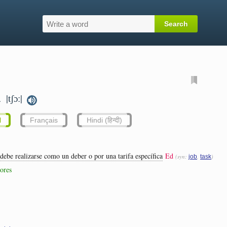
|tʃɔː|
t.
l
Français
Hindi (हिन्दी)
 debe realizarse como un deber o por una tarifa específica
Ed
(syn:
,
)
job
task
ores