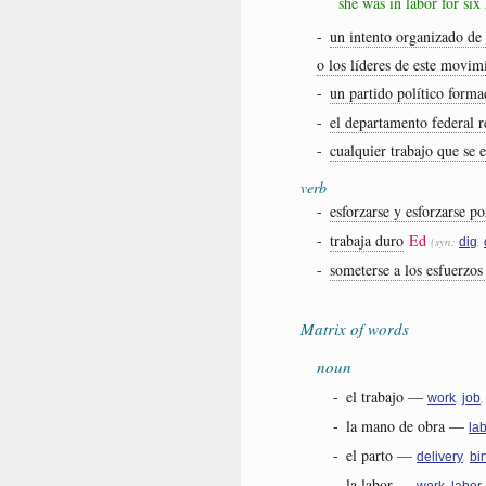
she was in labor for six
-
un intento organizado de 
o los líderes de este movim
-
un partido político form
-
el departamento federal r
-
cualquier trabajo que se 
verb
-
esforzarse y esforzarse p
-
trabaja duro
Ed
(syn:
,
dig
-
someterse a los esfuerzos
Matrix of words
noun
-
el trabajo
—
,
work
job
-
la mano de obra
—
la
-
el parto
—
,
delivery
bir
-
la labor
—
,