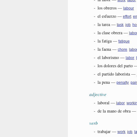
work
labor
-
los obreros
—
labour
-
el esfuerzo
—
,
effort
en
-
la tarea
—
,
,
task
job
ho
-
la clase obrera
—
labo
-
la fatiga
—
fatigue
-
la faena
—
,
chore
labo
-
el laborismo
—
,
labor
-
los dolores del parto
-
el partido laborista
—
-
la pena
—
,
penalty
pai
adjective
-
laboral
—
,
labor
worki
-
de la mano de obra
verb
-
trabajar
—
,
,
work
job
l