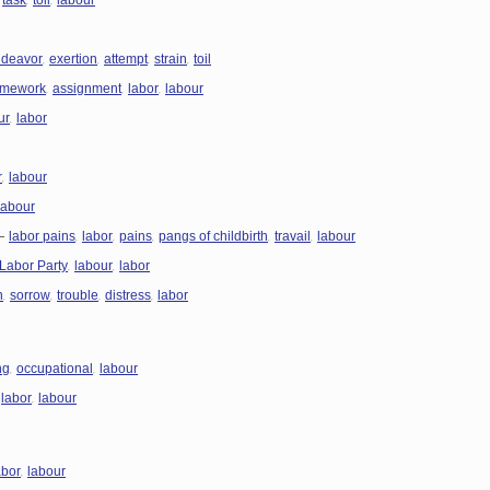
task
toil
labour
,
,
,
,
deavor
exertion
attempt
strain
toil
,
,
,
mework
assignment
labor
labour
,
ur
labor
,
r
labour
labour
—
,
,
,
,
,
labor pains
labor
pains
pangs of childbirth
travail
labour
,
,
Labor Party
labour
labor
,
,
,
,
n
sorrow
trouble
distress
labor
,
,
ng
occupational
labour
—
,
labor
labour
,
abor
labour