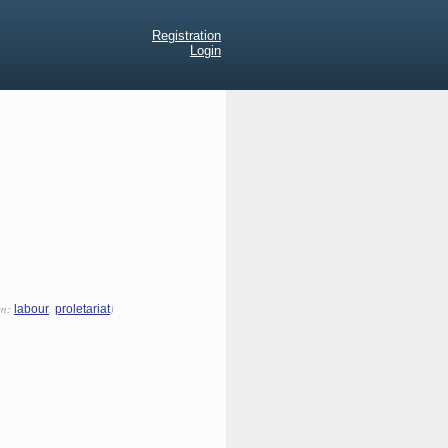
Registration
Login
yn:
,
)
labour
proletariat