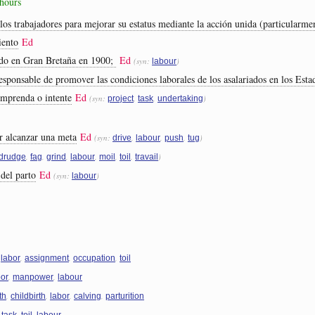
 hours
los trabajadores para mejorar su estatus mediante la acción unida (particularmen
iento
Ed
ado en Gran Bretaña en 1900;
Ed
(syn:
)
labour
esponsable de promover las condiciones laborales de los asalariados en los Est
emprenda o intente
Ed
(syn:
,
,
)
project
task
undertaking
or alcanzar una meta
Ed
(syn:
,
,
,
)
drive
labour
push
tug
,
,
,
,
,
,
)
drudge
fag
grind
labour
moil
toil
travail
 del parto
Ed
(syn:
)
labour
,
,
,
,
labor
assignment
occupation
toil
,
,
bor
manpower
labour
,
,
,
,
th
childbirth
labor
calving
parturition
,
,
,