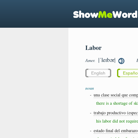
Labor
|ˈleɪbər|
Amer.
English
Españo
noun
-
una clase social que comp
there is a shortage of ski
-
trabajo productivo (espec
his labor did not require
-
estado final del embaraz