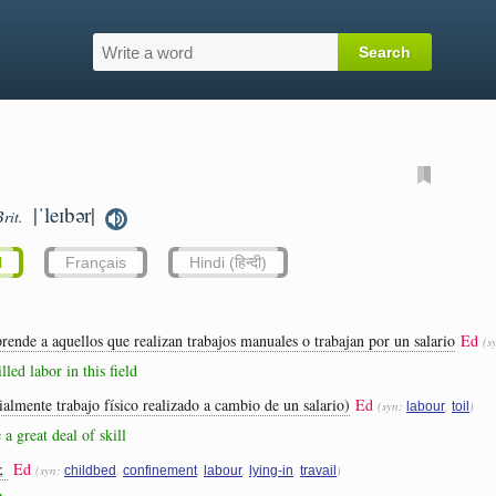
|ˈleɪbər|
Brit.
l
Français
Hindi (हिन्दी)
rende a aquellos que realizan trabajos manuales o trabajan por un salario
Ed
(s
lled labor in this field
ialmente trabajo físico realizado a cambio de un salario)
Ed
(syn:
,
)
labour
toil
 a great deal of skill
o;
Ed
(syn:
,
,
,
,
)
childbed
confinement
labour
lying-in
travail