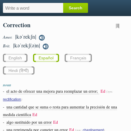
Correction
|kəˈrekʃn|
Amer.
|kəˈrekʃ(ə)n|
Brit.
English
Español
Français
Hindi (हिन्दी)
noun
-
el acto de ofrecer una mejora para reemplazar un error;
Ed
(syn:
)
rectification
-
una cantidad que se suma o resta para aumentar la precisión de una
medida científica
Ed
-
algo sustituido por un error
Ed
-
una reprimenda por cometer un error
Ed
(syn:
)
chastisement