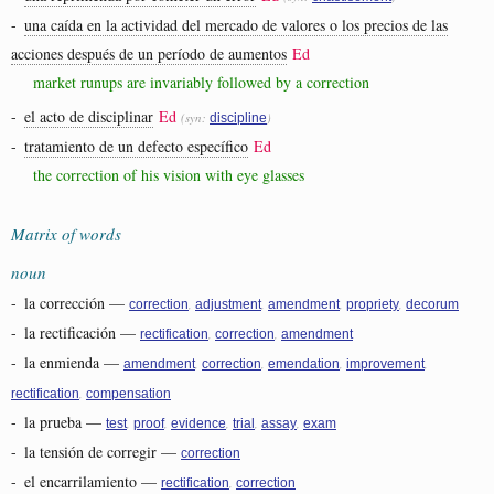
-
una caída en la actividad del mercado de valores o los precios de las
acciones después de un período de aumentos
Ed
market runups are invariably followed by a correction
-
el acto de disciplinar
Ed
(syn:
)
discipline
-
tratamiento de un defecto específico
Ed
the correction of his vision with eye glasses
Matrix of words
noun
-
la corrección
—
,
,
,
,
correction
adjustment
amendment
propriety
decorum
-
la rectificación
—
,
,
rectification
correction
amendment
-
la enmienda
—
,
,
,
,
amendment
correction
emendation
improvement
,
rectification
compensation
-
la prueba
—
,
,
,
,
,
test
proof
evidence
trial
assay
exam
-
la tensión de corregir
—
correction
-
el encarrilamiento
—
,
rectification
correction