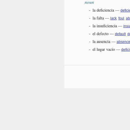
noun
-
la deficiencia
—
defici
-
la falta
—
,
,
lack
foul
ab
-
la insuficiencia
—
insu
-
el defecto
—
,
default
d
-
la ausencia
—
absenc
-
el lugar vacío
—
defic