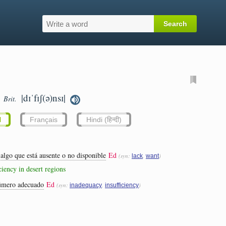
|dɪˈfɪʃ(ə)nsɪ|
Brit.
l
Français
Hindi (हिन्दी)
 algo que está ausente o no disponible
Ed
(syn:
,
)
lack
want
iciency in desert regions
número adecuado
Ed
(syn:
,
)
inadequacy
insufficiency