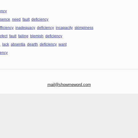
ency
,
,
,
sence
need
fault
deficiency
,
,
,
,
fficiency
inadequacy
deficiency
incapacity
skimpiness
,
,
,
,
efect
fault
failing
blemish
deficiency
,
,
,
,
,
e
lack
absentia
dearth
deficiency
want
iency
mail@showmeword.com