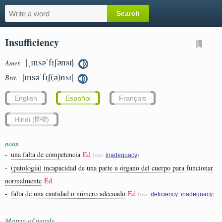
Insufficiency
|ˌɪnsəˈfɪʃənsɪ|
Amer.
|ɪnsəˈfɪʃ(ə)nsɪ|
Brit.
English
Español
Français
Hindi (हिन्दी)
noun
-
una falta de competencia
Ed
(syn:
)
inadequacy
-
(patología) incapacidad de una parte u órgano del cuerpo para funcionar
normalmente
Ed
-
falta de una cantidad o número adecuado
Ed
(syn:
,
)
deficiency
inadequacy
Matrix of words