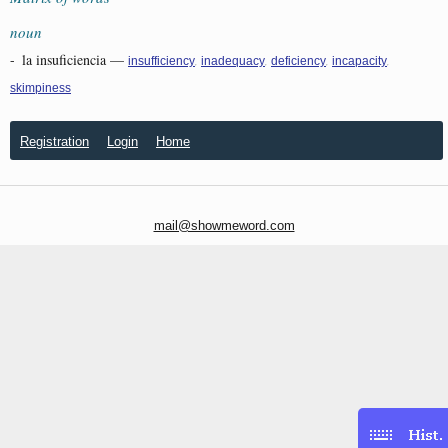
noun
-
la insuficiencia
—
,
,
,
,
insufficiency
inadequacy
deficiency
incapacity
skimpiness
Registration
Login
Home
mail@showmeword.com