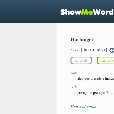
Harbinger
|ˈhɑːrbɪndʒər|
Amer.
English
Españo
noun
-
algo que precede e indica
verb
-
presagio o presagio
Ed
(
Matrix of words