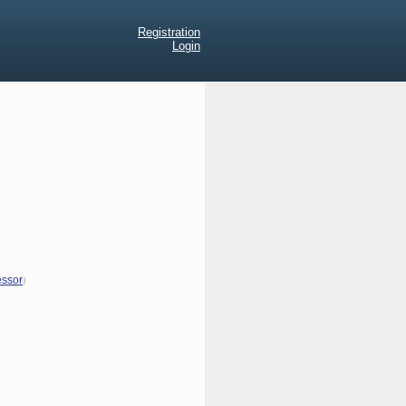
Registration
Login
)
essor