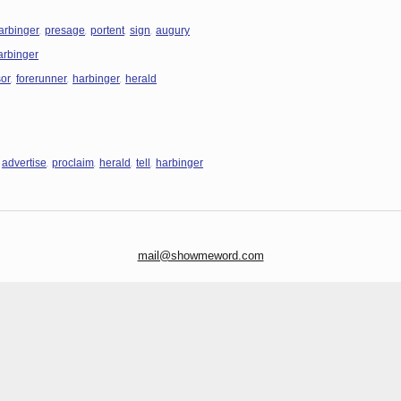
,
,
,
,
arbinger
presage
portent
sign
augury
arbinger
,
,
,
sor
forerunner
harbinger
herald
,
,
,
,
,
advertise
proclaim
herald
tell
harbinger
mail@showmeword.com