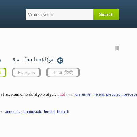
|ˈhɑːbɪn(d)ʒə|
Brit.
l
Français
Hindi (हिन्दी)
 el acercamiento de algo o alguien
Ed
(syn:
,
,
,
forerunner
herald
precursor
predec
syn:
,
,
,
)
announce
annunciate
foretell
herald