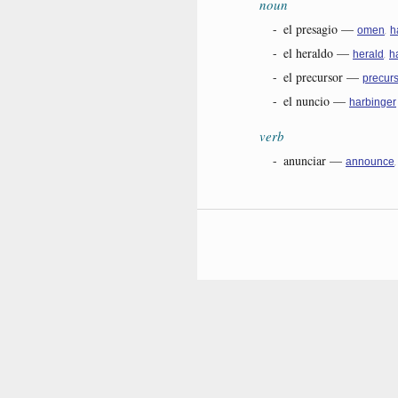
noun
-
el presagio
—
,
omen
h
-
el heraldo
—
,
herald
h
-
el precursor
—
precur
-
el nuncio
—
harbinger
verb
-
anunciar
—
announce