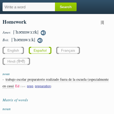
Homework
|ˈhəʊmwɜːrk|
Amer.
|ˈhəʊmwɜːk|
Brit.
English
Español
Français
Hindi (हिन्दी)
noun
-
trabajo escolar preparatorio realizado fuera de la escuela (especialmente
en casa)
Ed
(syn:
,
)
prep
preparation
Matrix of words
noun