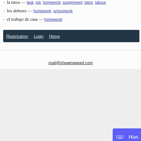
-
la tarea
—
,
,
,
,
,
task
job
homework
assignment
labor
labour
-
los deberes
—
,
homework
schoolwork
-
el trabajo de casa
—
homework
Registration
Login
Home
mail@showmeword.com