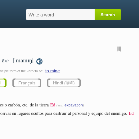
|ˈmaɪnɪŋ|
Brit.
to mine
iciple form of the verb 'to be'
l
Français
Hindi (हिन्दी)
es o carbón, etc. de la tierra
Ed
(syn:
)
excavation
sivas en lugares ocultos para destruir al personal y equipo del enemigo.
Ed