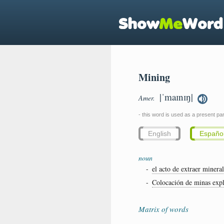
Mining
|ˈmaɪnɪŋ|
Amer.
- this word is used as a present part
English
Españo
noun
-
el acto de extraer mineral
-
Colocación de minas explo
Matrix of words