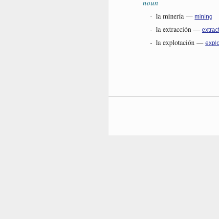
noun
-
la minería
—
mining
-
la extracción
—
extrac
-
la explotación
—
explo