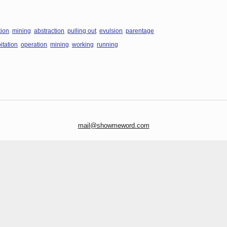
,
,
,
,
,
tion
mining
abstraction
pulling out
evulsion
parentage
,
,
,
,
itation
operation
mining
working
running
mail@showmeword.com