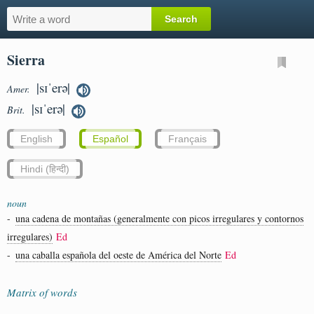
Sierra
|sɪˈerə|
Amer.
|sɪˈerə|
Brit.
English
Español
Français
Hindi (हिन्दी)
noun
-
una cadena de montañas (generalmente con picos irregulares y contornos
irregulares)
Ed
-
una caballa española del oeste de América del Norte
Ed
Matrix of words