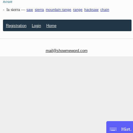
noun
-
la sierra
—
,
,
,
,
,
saw
sierra
mountain range
range
hacksaw
chain
Registration
Login
Home
mail@showmeword.com