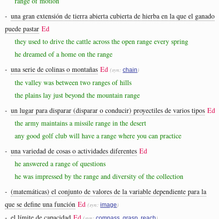
range of motion
-
una gran extensión de tierra abierta cubierta de hierba en la que el ganado
puede pastar
Ed
they used to drive the cattle across the open range every spring
he dreamed of a home on the range
-
una serie de colinas o montañas
Ed
(syn:
)
chain
the valley was between two ranges of hills
the plains lay just beyond the mountain range
-
un lugar para disparar (disparar o conducir) proyectiles de varios tipos
Ed
the army maintains a missile range in the desert
any good golf club will have a range where you can practice
-
una variedad de cosas o actividades diferentes
Ed
he answered a range of questions
he was impressed by the range and diversity of the collection
-
(matemáticas) el conjunto de valores de la variable dependiente para la
que se define una función
Ed
(syn:
)
image
-
el límite de capacidad
Ed
(syn:
,
,
)
compass
grasp
reach