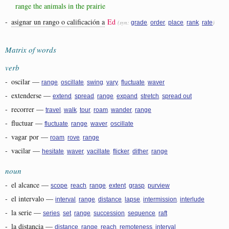
range the animals in the prairie
-
asignar un rango o calificación a
Ed
(syn:
,
,
,
,
)
grade
order
place
rank
rate
Matrix of words
verb
-
oscilar
—
,
,
,
,
,
range
oscillate
swing
vary
fluctuate
waver
-
extenderse
—
,
,
,
,
,
extend
spread
range
expand
stretch
spread out
-
recorrer
—
,
,
,
,
,
travel
walk
tour
roam
wander
range
-
fluctuar
—
,
,
,
fluctuate
range
waver
oscillate
-
vagar por
—
,
,
roam
rove
range
-
vacilar
—
,
,
,
,
,
hesitate
waver
vacillate
flicker
dither
range
noun
-
el alcance
—
,
,
,
,
,
scope
reach
range
extent
grasp
purview
-
el intervalo
—
,
,
,
,
,
interval
range
distance
lapse
intermission
interlude
-
la serie
—
,
,
,
,
,
series
set
range
succession
sequence
raft
-
la distancia
—
,
,
,
,
distance
range
reach
remoteness
interval