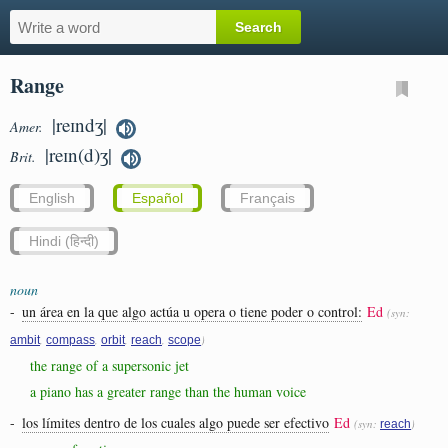
Range
|reɪndʒ|
Amer.
|reɪn(d)ʒ|
Brit.
English
Español
Français
Hindi (हिन्दी)
noun
-
un área en la que algo actúa u opera o tiene poder o control:
Ed
(syn:
,
,
,
,
)
ambit
compass
orbit
reach
scope
the range of a supersonic jet
a piano has a greater range than the human voice
-
los límites dentro de los cuales algo puede ser efectivo
Ed
(syn:
)
reach