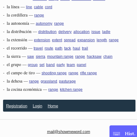
-
la línea
—
,
,
line
cable
cord
-
la cordillera
—
range
-
la autonomía
—
,
autonomy
range
-
la distribución
—
,
,
,
,
distribution
delivery
allocation
issue
ladle
-
la extensión
—
,
,
,
,
,
extension
extent
spread
expansion
length
range
-
el recorrido
—
,
,
,
,
,
travel
route
path
tack
haul
trail
-
la sierra
—
,
,
,
,
,
saw
sierra
mountain range
range
hacksaw
chain
-
el grupo
—
,
,
,
,
,
group
set
band
party
team
panel
-
el campo de tiro
—
,
,
shooting range
range
rifle range
-
la dehesa
—
,
,
range
grassland
pasturage
-
la cocina económica
—
,
range
kitchen range
Registration
Login
Home
mail@showmeword.com