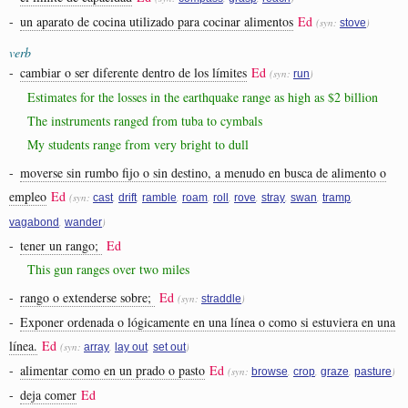
-
un aparato de cocina utilizado para cocinar alimentos
Ed
(syn:
)
stove
verb
-
cambiar o ser diferente dentro de los límites
Ed
(syn:
)
run
Estimates for the losses in the earthquake range as high as $2 billion
The instruments ranged from tuba to cymbals
My students range from very bright to dull
-
moverse sin rumbo fijo o sin destino, a menudo en busca de alimento o
empleo
Ed
(syn:
,
,
,
,
,
,
,
,
,
cast
drift
ramble
roam
roll
rove
stray
swan
tramp
,
)
vagabond
wander
-
tener un rango;
Ed
This gun ranges over two miles
-
rango o extenderse sobre;
Ed
(syn:
)
straddle
-
Exponer ordenada o lógicamente en una línea o como si estuviera en una
línea.
Ed
(syn:
,
,
)
array
lay out
set out
-
alimentar como en un prado o pasto
Ed
(syn:
,
,
,
)
browse
crop
graze
pasture
-
deja comer
Ed