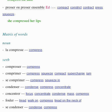
-
presser ou presser ensemble
Ed
(syn:
,
,
,
,
compact
constrict
contract
press
)
squeeze
she compressed her lips
Matrix of words
noun
-
la compresse
—
compress
verb
-
compresser
—
compress
-
comprimer
—
,
,
,
,
compress
squeeze
compact
supercharge
jam
-
se comprimer
—
,
compress
squeeze in
-
condenser
—
,
,
condense
compress
concentrate
-
concentrer
—
,
,
,
,
focus
concentrate
condense
mass
compress
-
fouler
—
,
,
,
tread
walk on
compress
tread on the neck of
-
se condenser
—
,
condense
compress