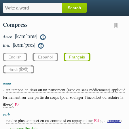
Compress
|kəmˈpres|
Amer.
|kəmˈpres|
Brit.
English
Español
Français
Hindi (हिन्दी)
noun
-
un tampon en tissu ou un pansement (avec ou sans médicament) appliqué
fermement sur une partie du corps (pour soulager l'inconfort ou réduire la
fièvre)
Ed
verb
-
rendre plus compact en ou comme si en appuyant sur
Ed
(syn:
)
compact
compress the data