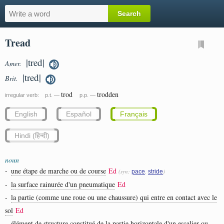
Tread
|tred|
Amer.
|tred|
Brit.
trod
trodden
irregular verb: p.t. —
p.p. —
English
Español
Français
Hindi (हिन्दी)
noun
-
une étape de marche ou de course
Ed
(syn:
,
)
pace
stride
-
la surface rainurée d'un pneumatique
Ed
-
la partie (comme une roue ou une chaussure) qui entre en contact avec le
sol
Ed
-
élément de structure constitué de la partie horizontale d'un escalier ou