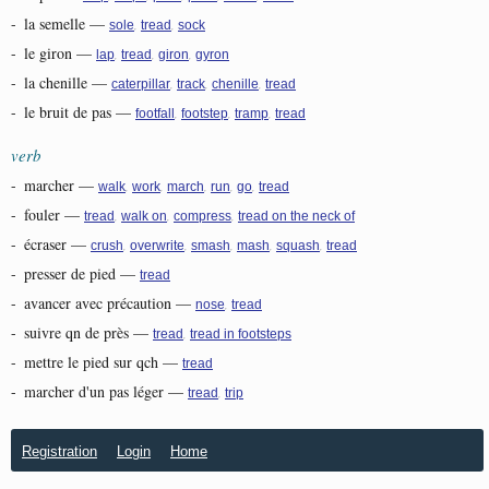
-
la semelle
—
,
,
sole
tread
sock
-
le giron
—
,
,
,
lap
tread
giron
gyron
-
la chenille
—
,
,
,
caterpillar
track
chenille
tread
-
le bruit de pas
—
,
,
,
footfall
footstep
tramp
tread
verb
-
marcher
—
,
,
,
,
,
walk
work
march
run
go
tread
-
fouler
—
,
,
,
tread
walk on
compress
tread on the neck of
-
écraser
—
,
,
,
,
,
crush
overwrite
smash
mash
squash
tread
-
presser de pied
—
tread
-
avancer avec précaution
—
,
nose
tread
-
suivre qn de près
—
,
tread
tread in footsteps
-
mettre le pied sur qch
—
tread
-
marcher d'un pas léger
—
,
tread
trip
Registration
Login
Home