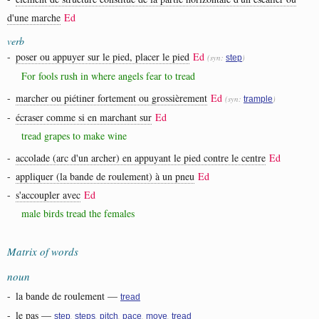
d'une marche
Ed
verb
-
poser ou appuyer sur le pied, placer le pied
Ed
(syn:
)
step
For fools rush in where angels fear to tread
-
marcher ou piétiner fortement ou grossièrement
Ed
(syn:
)
trample
-
écraser comme si en marchant sur
Ed
tread grapes to make wine
-
accolade (arc d'un archer) en appuyant le pied contre le centre
Ed
-
appliquer (la bande de roulement) à un pneu
Ed
-
s'accoupler avec
Ed
male birds tread the females
Matrix of words
noun
-
la bande de roulement
—
tread
-
le pas
—
,
,
,
,
,
step
steps
pitch
pace
move
tread