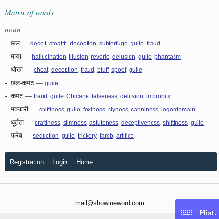
Matrix of words
noun
-
छल
—
,
,
,
,
,
deceit
stealth
deception
subterfuge
guile
fraud
-
माया
—
,
,
,
,
,
hallucination
illusion
reverie
delusion
guile
phantasm
-
धोखा
—
,
,
,
,
,
cheat
deception
fraud
bluff
spoof
guile
-
छल-कपट
—
guile
-
कपट
—
,
,
,
,
,
fraud
guile
Chicane
falseness
delusion
improbity
-
मक्कारी
—
,
,
,
,
,
shiftiness
guile
foxiness
slyness
canniness
legerdemain
-
धूर्तता
—
,
,
,
,
,
craftiness
slimness
astuteness
deceptiveness
shiftiness
guile
-
फरेब
—
,
,
,
,
seduction
guile
trickery
fareb
artifice
Registration
Login
Home
mail@showmeword.com