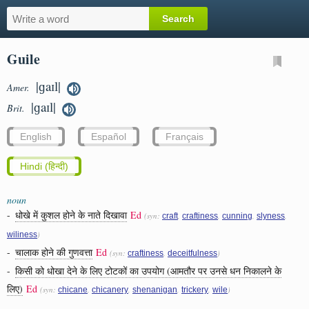
Guile
|ɡaɪl|
Amer.
|ɡaɪl|
Brit.
English
Español
Français
Hindi (हिन्दी)
noun
-
धोखे में कुशल होने के नाते दिखावा
Ed
(syn:
,
,
,
,
craft
craftiness
cunning
slyness
)
wiliness
-
चालाक होने की गुणवत्ता
Ed
(syn:
,
)
craftiness
deceitfulness
-
किसी को धोखा देने के लिए टोटकों का उपयोग (आमतौर पर उनसे धन निकालने के
लिए)
Ed
(syn:
,
,
,
,
)
chicane
chicanery
shenanigan
trickery
wile