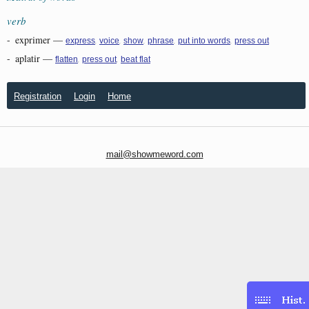
verb
-
exprimer
—
,
,
,
,
,
express
voice
show
phrase
put into words
press out
-
aplatir
—
,
,
flatten
press out
beat flat
Registration
Login
Home
mail@showmeword.com