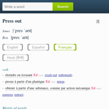
Press out
|ˈpres ˈaʊt|
Amer.
|pres ˈaʊt|
Brit.
English
Español
Français
Hindi (हिन्दी)
verb
-
éteindre en écrasant
Ed
(syn:
,
)
crush out
extinguish
-
presse à partir d'un plastique
Ed
(syn:
)
press
-
obtenir à partir d'une substance, comme par action mécanique
Ed
(syn:
,
)
express
extract
Matrix of words