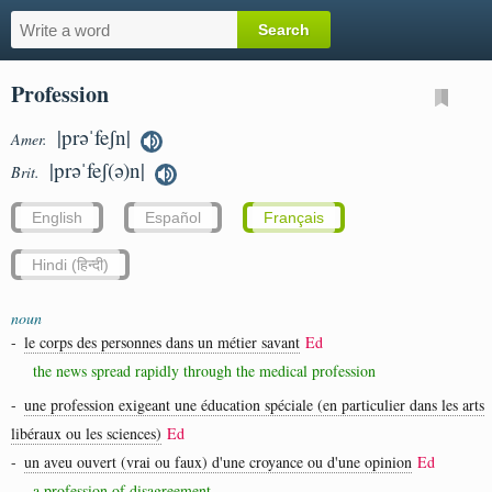
Profession
|prəˈfeʃn|
Amer.
|prəˈfeʃ(ə)n|
Brit.
English
Español
Français
Hindi (हिन्दी)
noun
-
le corps des personnes dans un métier savant
Ed
the news spread rapidly through the medical profession
-
une profession exigeant une éducation spéciale (en particulier dans les arts
libéraux ou les sciences)
Ed
-
un aveu ouvert (vrai ou faux) d'une croyance ou d'une opinion
Ed
a profession of disagreement