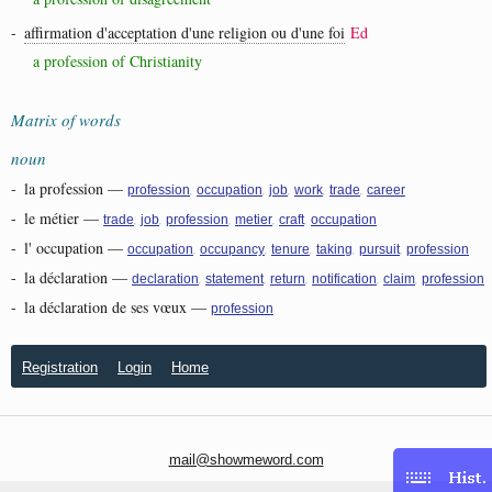
-
affirmation d'acceptation d'une religion ou d'une foi
Ed
a profession of Christianity
Matrix of words
noun
-
la profession
—
,
,
,
,
,
profession
occupation
job
work
trade
career
-
le métier
—
,
,
,
,
,
trade
job
profession
metier
craft
occupation
-
l' occupation
—
,
,
,
,
,
occupation
occupancy
tenure
taking
pursuit
profession
-
la déclaration
—
,
,
,
,
,
declaration
statement
return
notification
claim
profession
-
la déclaration de ses vœux
—
profession
Registration
Login
Home
mail@showmeword.com