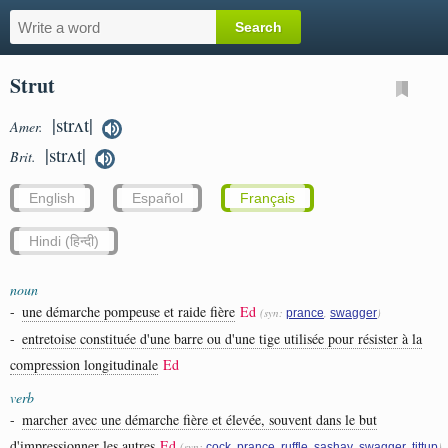
Strut
|strʌt|
Amer.
|strʌt|
Brit.
English
Español
Français
Hindi (हिन्दी)
noun
-
une démarche pompeuse et raide fière
Ed
(syn:
,
)
prance
swagger
-
entretoise constituée d'une barre ou d'une tige utilisée pour résister à la
compression longitudinale
Ed
verb
-
marcher avec une démarche fière et élevée, souvent dans le but
d'impressionner les autres
Ed
(syn:
,
,
,
,
,
)
cock
prance
ruffle
sashay
swagger
tittup