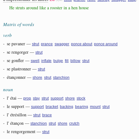
He struts around like a rooster in a hen house
Matrix of words
verb
-
se pavaner
—
,
,
,
,
strut
prance
swagger
ponce about
ponce around
-
se rengorger
—
strut
-
se gonfler
—
,
,
,
,
,
swell
inflate
bulge
fill
billow
strut
-
se plastronner
—
strut
-
étançonner
—
,
,
shore
strut
stanchion
noun
-
l' étai
—
,
,
,
,
,
prop
stay
strut
support
shore
stock
-
le support
—
,
,
,
,
,
support
bracket
backing
bearing
mount
strut
-
l' étrésillon
—
,
strut
brace
-
l' étançon
—
,
,
,
stanchion
strut
shore
crutch
-
le rengorgement
—
strut