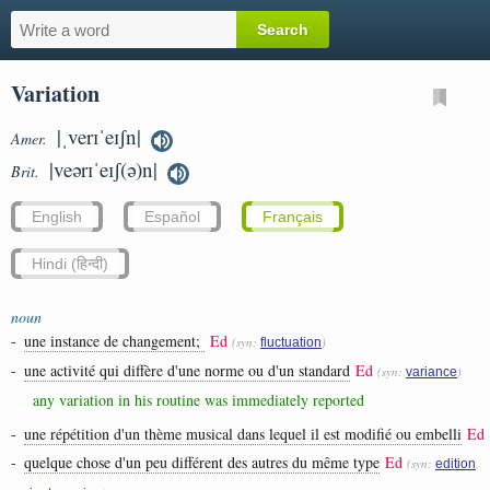
Variation
|ˌverɪˈeɪʃn|
Amer.
|veərɪˈeɪʃ(ə)n|
Brit.
English
Español
Français
Hindi (हिन्दी)
noun
-
une instance de changement;
Ed
(syn:
)
fluctuation
-
une activité qui diffère d'une norme ou d'un standard
Ed
(syn:
)
variance
any variation in his routine was immediately reported
-
une répétition d'un thème musical dans lequel il est modifié ou embelli
Ed
-
quelque chose d'un peu différent des autres du même type
Ed
(syn:
,
edition