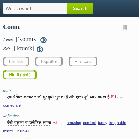
Comic
|ˈkɑːmɪk|
Amer.
|ˈkɒmɪk|
Brit.
English
Español
Français
Hindi (हिन्दी)
noun
-
एक पेशेवर कलाकार जो चुटकुले सुनाता है और हास्यपूर्ण कार्य करता है
Ed
(syn:
)
comedian
adjective
-
हँसी उड़ाना या उत्तेजित करना
Ed
(syn:
,
,
,
,
amusing
comical
funny
laughable
,
)
mirthful
risible