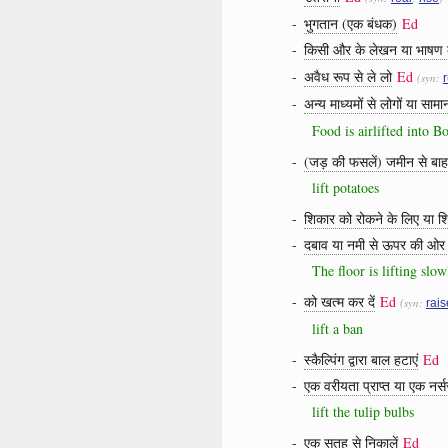
-
भुगतान (एक बंधक)
Ed
-
किसी और के लेखन या भाषण क
-
अवैध रूप से ले लो
Ed
(syn:
r
-
अन्य माध्यमों से लोगों या सामान
Food is airlifted into B
-
(जड़ की फसलें) जमीन से बाह
lift potatoes
-
शिकार को रोकने के लिए या शिका
-
दबाव या नमी से ऊपर की ओर
The floor is lifting slow
-
को खत्म कर दें
Ed
(syn:
rais
lift a ban
-
स्कैल्पिंग द्वारा बाल हटाएं
Ed
-
एक वरीयता प्राप्त या एक नर्सर
lift the tulip bulbs
-
एक सतह से निकालें
Ed