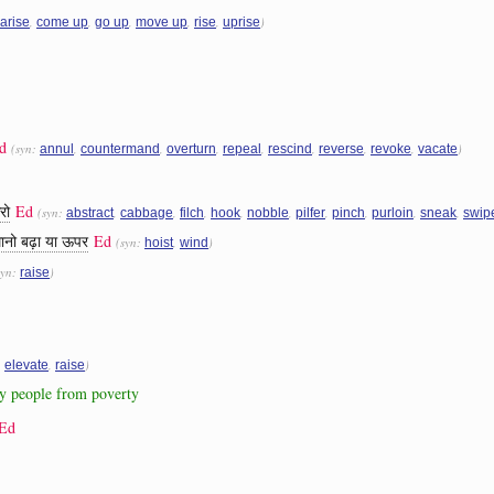
,
,
,
,
,
)
arise
come up
go up
move up
rise
uprise
d
(syn:
,
,
,
,
,
,
,
)
annul
countermand
overturn
repeal
rescind
reverse
revoke
vacate
रो
Ed
(syn:
,
,
,
,
,
,
,
,
,
abstract
cabbage
filch
hook
nobble
pilfer
pinch
purloin
sneak
swip
ानो बढ़ा या ऊपर
Ed
(syn:
,
)
hoist
wind
syn:
)
raise
:
,
)
elevate
raise
y people from poverty
Ed