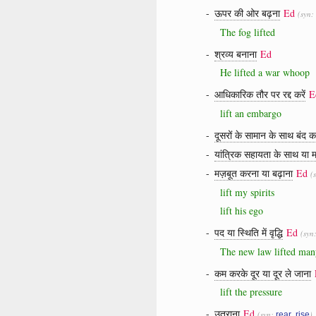
-
ऊपर की ओर बढ़ना
Ed
(syn:
The fog lifted
-
श्रव्य बनाना
Ed
He lifted a war whoop
-
आधिकारिक तौर पर रद्द करें
E
lift an embargo
-
दूसरों के सामान के साथ बंद क
-
यांत्रिक सहायता के साथ या म
-
मज़बूत करना या बढ़ाना
Ed
(
lift my spirits
lift his ego
-
पद या स्थिति में वृद्धि
Ed
(syn
The new law lifted man
-
कम करके दूर या दूर ले जाना
lift the pressure
-
उतराना
Ed
(syn:
,
)
rear
rise