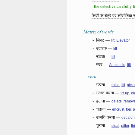
the detective carefully 
-
किसी के चेहरे पर कॉस्मेटिक सर
Matrix of words
-
लिफ्ट
—
,
lift
Elevator
-
उद्वाहक
—
lift
-
उठाऊ
—
lift
-
मदद
—
,
Adminicle
lift
verb
-
उठाना
—
,
,
raise
lift
pick
-
उन्नत करना
—
,
lift up
el
-
हटाना
—
,
delete
remov
-
चढ़ाना
—
,
,
encrust
top
p
-
उन्नति करना
—
get alo
-
चुराना
—
,
,
steal
pilfer
th