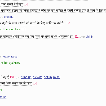
वाली परतों में से एक
Ed
युक्त उपकरण उठाना जो किसी इमारत में लोगों को एक मंजिल से दूसरी मंजिल तक ले जाने के लिए यां
syn:
)
elevator
्र बढ़ने के अन्य लक्षणों को हटाने के लिए प्लास्टिक सर्जरी;
Ed
e than one face lift
ुओं का परिवहन (विशेषकर तब जब पहुंच के अन्य साधन अनुपलब्ध हों)
Ed
(syn:
)
airlift
n:
,
)
heave
raise
t of his eyebrow
ं बढ़ाएँ
Ed
(syn:
,
,
,
)
bring up
elevate
get up
raise
सी भिन्न स्थान पर ले जाना
Ed
le
)
raise