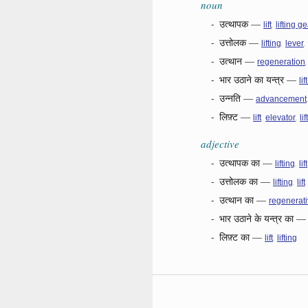
noun
-
उत्थापक
—
,
lift
lifting g
-
उत्तोलक
—
,
,
lifting
lever
-
उत्थान
—
regeneration
-
भार उठाने का यन्त्र
—
lif
-
उन्नति
—
advancement
-
लिफ़्ट
—
,
,
lift
elevator
li
adjective
-
उत्थापक का
—
,
lifting
lift
-
उत्तोलक का
—
,
lifting
lift
-
उत्थान का
—
regenerat
-
भार उठाने के यन्त्र का
-
लिफ़्ट का
—
,
lift
lifting