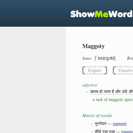
Maggoty
|ˈmæɡətɪ|
Amer.
Bri
English
Españo
adjective
-
खराब हो जाता है और अंडे और 
a sack of maggoty apric
Matrix of words
-
भुनगेदार
—
maggoty
-
कीड़े पड़ा हुआ
—
maggo