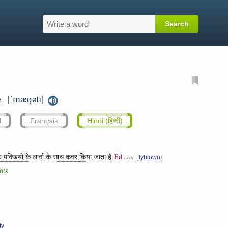
|ˈmæɡətɪ|
t.
l
Français
Hindi (हिन्दी)
मक्खियों के लार्वा के साथ कवर किया जाता है
Ed
(syn:
)
flyblown
ots
ty