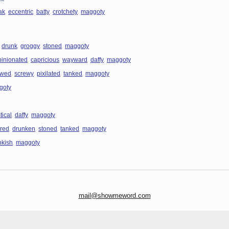
,
,
,
,
ak
eccentric
batty
crotchety
maggoty
,
,
,
,
drunk
groggy
stoned
maggoty
,
,
,
,
pinionated
capricious
wayward
daffy
maggoty
,
,
,
,
ewed
screwy
pixilated
tanked
maggoty
goty
,
,
tical
daffy
maggoty
,
,
,
,
ered
drunken
stoned
tanked
maggoty
,
nkish
maggoty
mail@showmeword.com