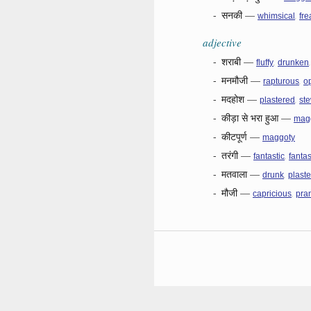
-
सनकी
—
,
whimsical
fre
adjective
-
शराबी
—
,
fluffy
drunken
-
मनमौजी
—
,
rapturous
o
-
मदहोश
—
,
plastered
st
-
कीड़ा से भरा हुआ
—
mag
-
कीटपूर्ण
—
maggoty
-
तरंगी
—
,
fantastic
fantas
-
मतवाला
—
,
drunk
plast
-
मौजी
—
,
capricious
pra