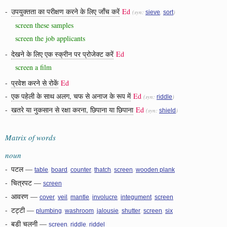
-
उपयुक्तता का परीक्षण करने के लिए जाँच करें
Ed
(syn:
,
)
sieve
sort
screen these samples
screen the job applicants
-
देखने के लिए एक स्क्रीन पर प्रोजेक्ट करें
Ed
screen a film
-
प्रवेश करने से रोकें
Ed
-
एक पहेली के साथ अलग, चफ से अनाज के रूप में
Ed
(syn:
)
riddle
-
खतरे या नुकसान से रक्षा करना, छिपाना या छिपाना
Ed
(syn:
)
shield
Matrix of words
noun
-
पटल
—
,
,
,
,
,
table
board
counter
thatch
screen
wooden plank
-
चित्रपट
—
screen
-
आवरण
—
,
,
,
,
,
cover
veil
mantle
involucre
integument
screen
-
टट्टी
—
,
,
,
,
,
plumbing
washroom
jalousie
shutter
screen
six
-
बड़ी चलनी
—
,
,
screen
riddle
riddel