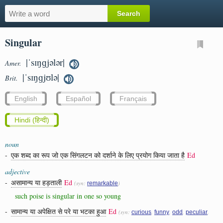
Singular
|ˈsɪŋɡjələr|
Amer.
|ˈsɪŋɡjʊlə|
Brit.
English
Español
Français
Hindi (हिन्दी)
noun
-
एक शब्द का रूप जो एक सिंगलटन को दर्शाने के लिए प्रयोग किया जाता है
Ed
adjective
-
असामान्य या हड़ताली
Ed
(syn:
)
remarkable
such poise is singular in one so young
-
सामान्य या अपेक्षित से परे या भटका हुआ
Ed
(syn:
,
,
,
,
curious
funny
odd
peculiar