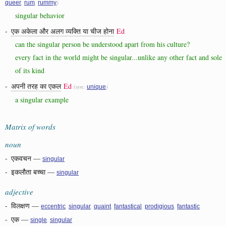
,
,
)
queer
rum
rummy
singular behavior
-
एक अकेला और अलग व्यक्ति या चीज होना
Ed
can the singular person be understood apart from his culture?
every fact in the world might be singular...unlike any other fact and sole
of its kind
-
अपनी तरह का एकल
Ed
(syn:
)
unique
a singular example
Matrix of words
noun
-
एकवचन
—
singular
-
इकलौता बच्चा
—
singular
adjective
-
विलक्षण
—
,
,
,
,
,
eccentric
singular
quaint
fantastical
prodigious
fantastic
-
एक
—
,
single
singular