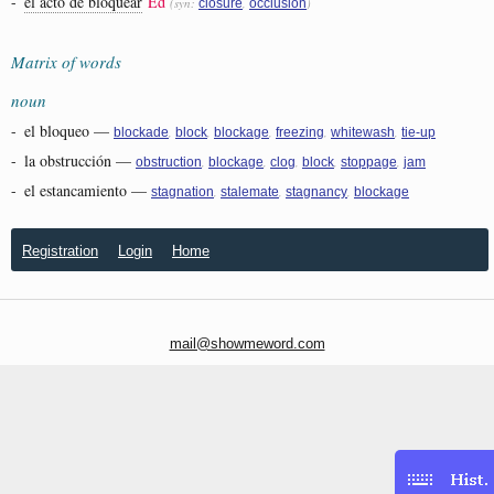
-
el acto de bloquear
Ed
(syn:
,
)
closure
occlusion
Matrix of words
noun
-
el bloqueo
—
,
,
,
,
,
blockade
block
blockage
freezing
whitewash
tie-up
-
la obstrucción
—
,
,
,
,
,
obstruction
blockage
clog
block
stoppage
jam
-
el estancamiento
—
,
,
,
stagnation
stalemate
stagnancy
blockage
Registration
Login
Home
mail@showmeword.com