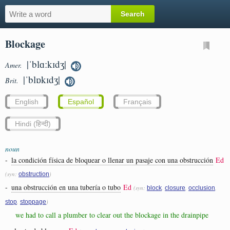
Blockage
|ˈblɑːkɪdʒ|
Amer.
|ˈblɒkɪdʒ|
Brit.
English
Español
Français
Hindi (हिन्दी)
noun
-
la condición física de bloquear o llenar un pasaje con una obstrucción
Ed
(syn:
)
obstruction
-
una obstrucción en una tubería o tubo
Ed
(syn:
,
,
,
block
closure
occlusion
,
)
stop
stoppage
we had to call a plumber to clear out the blockage in the drainpipe